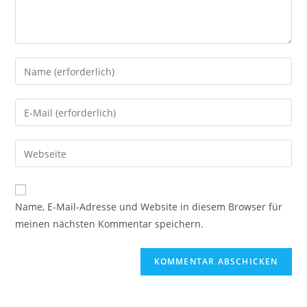
Gib
deinen
Namen
Gib
oder
deine
Benutzernamen
E-
Gib
zum
Mail-
deine
Kommentieren
Adresse
Website-
ein
zum
URL
Name, E-Mail-Adresse und Website in diesem Browser für
Kommentieren
ein
meinen nächsten Kommentar speichern.
ein
(optional)