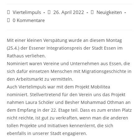
Beitrags-
Beitrag
Beitrags-
Viertelimpuls
26. April 2022
Neuigkeiten
Autor:
veröffentlicht:
Kategorie:
Beitrags-
0 Kommentare
Kommentare:
Mit einer kleinen Verspätung wurde an diesem Montag
(25.4.) der Essener Integrationspreis der Stadt Essen im
Rathaus verliehen.
Nominiert waren Vereine und Unternehmen aus Essen, die
sich dafür einsetzen Menschen mit Migrationsgeschichte in
den Arbeitsmarkt zu vermitteln.
Auch Viertelimpuls war mit dem Projekt Mobilitea
nominiert. Stellvertretend für den Verein uns das Projekt
nahmen Laura Schöler und Besher Mohammad Othman an
dem Empfang in der 22. Etage teil. Dass es zum ersten Platz
nicht reichte, ist gut zu verkraften, wenn man die anderen
tollen Projekte und Initiativen kennenlernt, die sich
ebenfalls in unserer Stadt engagieren.