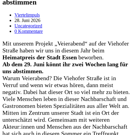
abstimmen
Beitrags-
Viertelimpuls
Autor:
Beitrag
28. Juni 2026
veröffentlicht:
Beitrags-
Uncategorized
Kategorie:
Beitrags-
0 Kommentare
Kommentare:
Mit unserem Projekt „Veierabend“ auf der Viehofer
Straße haben wir uns in diesem Jahr beim
Heimatpreis der Stadt Essen
beworben.
Ab dem 29. Juni könnt ihr zwei Wochen lang für
uns abstimmen.
Warum Veierabend? Die Viehofer Straße ist in
Verruf und wenn wir etwas hören, dann meist
negativ. Dabei hat dieser Ort so viel mehr zu bieten.
Viele Menschen leben in dieser Nachbarschaft und
Gastronomen bieten Spezialitäten aus aller Welt an.
Mitten im Zentrum unserer Stadt ist ein Ort der
unterschätzt wird. Gemeinsam mit weiteren
Akteur:innen und Menschen aus der Nachbarschaft
hat sich auch in diesem Sommer ein Treffpunkt