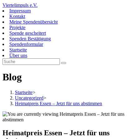
Zum
Viertelimpuls e.V.
Inhalt
Impressum
springen
Kontakt
Meine Spendenübersicht
Projekte
Spende gescheitert
Spenden Bestätigung
Spendenformular
Startseite
Über uns
Blog
Startseite
>
Uncategorized
>
Heimatpreis Essen – Jetzt für uns abstimmen
Heimatpreis Essen – Jetzt für uns